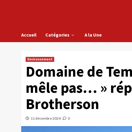
Accueil
Catégories
A la Une
Environnement
Domaine de Tema
mêle pas… » rép
Brotherson
11 décembre 2024
0