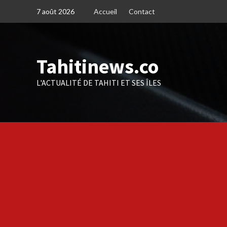
Skip
7 août 2026
Accueil
Contact
to
content
Tahitinews.co
L'ACTUALITÉ DE TAHITI ET SES ÎLES