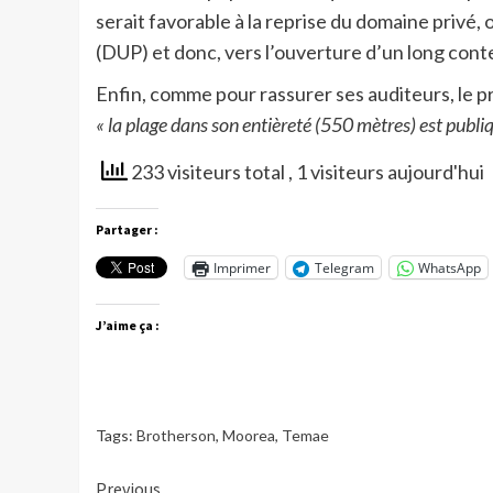
serait favorable à la reprise du domaine privé, 
(DUP) et donc, vers l’ouverture d’un long conte
Enfin, comme pour rassurer ses auditeurs, le p
« la plage dans son entièreté (550 mètres) est publiq
233 visiteurs total
, 1 visiteurs aujourd'hui
Partager :
Imprimer
Telegram
WhatsApp
J’aime ça :
Tags:
Brotherson
,
Moorea
,
Temae
Continue
Previous