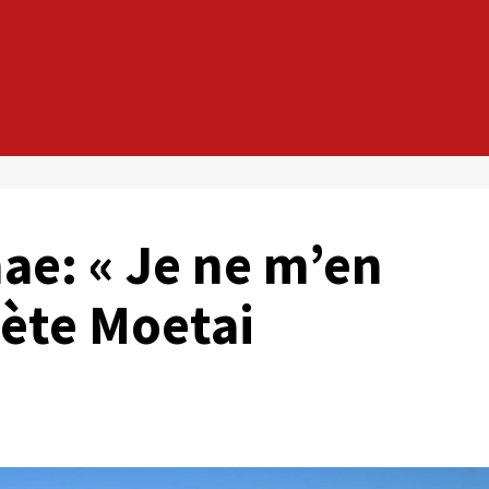
e: « Je ne m’en
ète Moetai