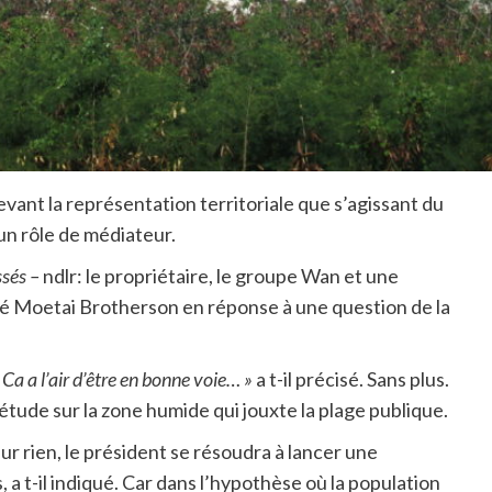
vant la représentation territoriale que s’agissant du
un rôle de médiateur.
ssés –
ndlr: le propriétaire, le groupe Wan et une
aré Moetai Brotherson en réponse à une question de la
 Ca a l’air d’être en bonne voie… »
a t-il précisé. Sans plus.
 étude sur la zone humide qui jouxte la plage publique.
r rien, le président se résoudra à lancer une
, a t-il indiqué. Car dans l’hypothèse où la population