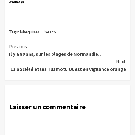
J’aime ça :
Tags:
Marquises
,
Unesco
Continue
Previous
Il y a 80 ans, sur les plages de Normandie…
Reading
Next
La Société et les Tuamotu Ouest en vigilance orange
Laisser un commentaire