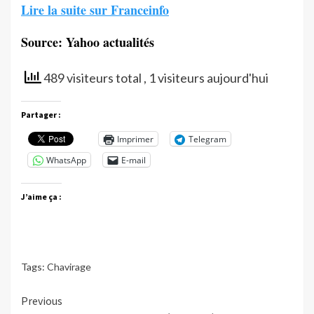
Lire la suite sur Franceinfo
Source: Yahoo actualités
489 visiteurs total
, 1 visiteurs aujourd'hui
Partager :
Imprimer
Telegram
WhatsApp
E-mail
J’aime ça :
Tags:
Chavirage
Continue
Previous