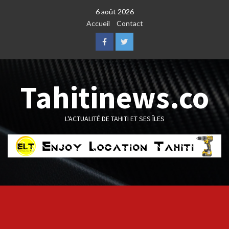
Skip
6 août 2026
to
Accueil
Contact
content
Facebook
Twitter
Tahitinews.co
L'ACTUALITÉ DE TAHITI ET SES ÎLES