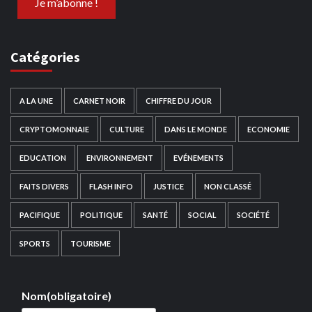
Catégories
A LA UNE
CARNET NOIR
CHIFFRE DU JOUR
CRYPTOMONNAIE
CULTURE
DANS LE MONDE
ECONOMIE
EDUCATION
ENVIRONNEMENT
EVÉNEMENTS
FAITS DIVERS
FLASH INFO
JUSTICE
NON CLASSÉ
PACIFIQUE
POLITIQUE
SANTÉ
SOCIAL
SOCIÉTÉ
SPORTS
TOURISME
Nom
(obligatoire)