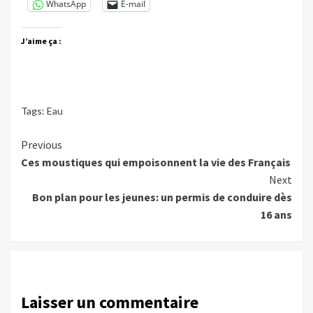
WhatsApp
E-mail
J’aime ça :
Tags:
Eau
Continue
Previous
Ces moustiques qui empoisonnent la vie des Français
Reading
Next
Bon plan pour les jeunes: un permis de conduire dès
16 ans
Laisser un commentaire