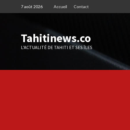
Skip
7 août 2026
Accueil
Contact
to
content
Tahitinews.co
L'ACTUALITÉ DE TAHITI ET SES ÎLES