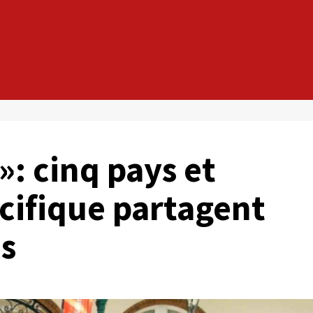
»: cinq pays et
acifique partagent
es