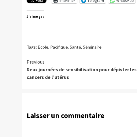
Imprimer
Telegram
WhatsApp
J’aime ça :
Tags:
Ecole
,
Pacifique
,
Santé
,
Séminaire
Continue
Previous
Deux journées de sensibilisation pour dépister les
Reading
cancers de l’utérus
Laisser un commentaire