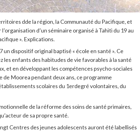
erritoires dde la région, la Communauté du Pacifique, et
l’organisation d’un séminaire organisé à Tahiti du 19 au
cifique ». Explications.
un dispositif original baptisé « école en santé ». Ce
les enfants des habitudes de vie favorables à la santé
aux, et en développant les compétences psycho-sociales
’île de Moorea pendant deux ans, ce programme
 établissements scolaires du 1erdegré volontaires, du
romotionnelle de la réforme des soins de santé primaires,
 qu’acteur de sa propre santé.
vingt Centres des jeunes adolescents auront été labellisés