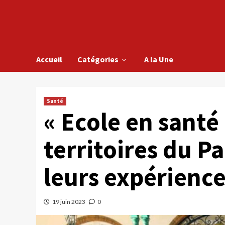
Accueil
Catégories
A la Une
Santé
« Ecole en santé 
territoires du P
leurs expérienc
19 juin 2023
0