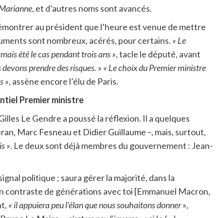
Marianne
, et d’autres noms sont avancés.
montrer au président que l’heure est venue de mettre
rguments sont nombreux, acérés, pour certains.
« Le
amais été le cas pendant trois ans »
, tacle le député, avant
s devons prendre des risques. »
« Le choix du Premier ministre
s »
, assène encore l’élu de Paris.
ntiel Premier ministre
illes Le Gendre a poussé la réflexion. Il a quelques
éran, Marc Fesneau et Didier Guillaume –, mais, surtout,
is »
. Le deux sont déjà membres du gouvernement : Jean-
ignal politique ; saura gérer la majorité, dans la
 un contraste de générations avec toi [Emmanuel Macron,
nt,
« il appuiera peu l’élan que nous souhaitons donner »
,