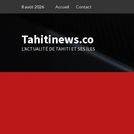
Skip
8 août 2026
Accueil
Contact
to
content
Tahitinews.co
L'ACTUALITÉ DE TAHITI ET SES ÎLES