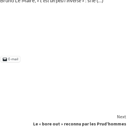
t Bruno Le Maire,
« c’est un peu l’inverse »
: si le (…)
E-mail
Next
Le « bore out » reconnu par les Prud’hommes