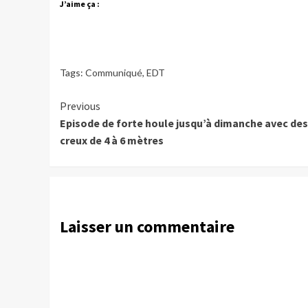
J’aime ça :
Tags:
Communiqué
,
EDT
Continue
Previous
Episode de forte houle jusqu’à dimanche avec des
Reading
creux de 4 à 6 mètres
Laisser un commentaire