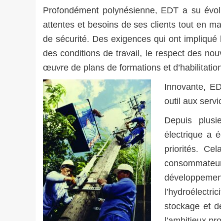
Profondément polynésienne, EDT a su évolu
attentes et besoins de ses clients tout en m
de sécurité. Des exigences qui ont impliqué 
des conditions de travail, le respect des no
œuvre de plans de formations et d’habilitati
Innovante, EDT
outil aux serv
Depuis plusi
électrique a 
priorités.
Cela
consommateurs
développeme
l’hydroélect
stockage et de
l’ambitieux p