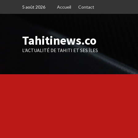
Skip
5 août 2026
Accueil
Contact
to
content
Tahitinews.co
L'ACTUALITÉ DE TAHITI ET SES ÎLES