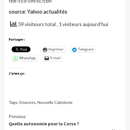
fbe-cco-cm/sc/cbn
source: Yahoo actualités
59 visiteurs total
, 1 visiteurs aujourd'hui
Partager :
Imprimer
Telegram
WhatsApp
E-mail
J’aime ça :
Tags:
Emeutes
,
Nouvelle Calédonie
Continue
Previous
Quelle autonomie pour la Corse ?
Reading