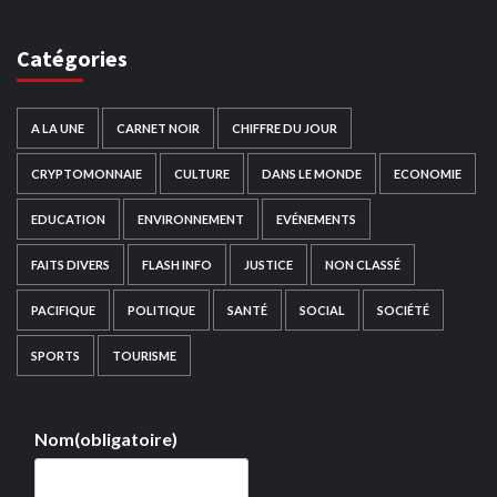
Catégories
A LA UNE
CARNET NOIR
CHIFFRE DU JOUR
CRYPTOMONNAIE
CULTURE
DANS LE MONDE
ECONOMIE
EDUCATION
ENVIRONNEMENT
EVÉNEMENTS
FAITS DIVERS
FLASH INFO
JUSTICE
NON CLASSÉ
PACIFIQUE
POLITIQUE
SANTÉ
SOCIAL
SOCIÉTÉ
SPORTS
TOURISME
Nom
(obligatoire)