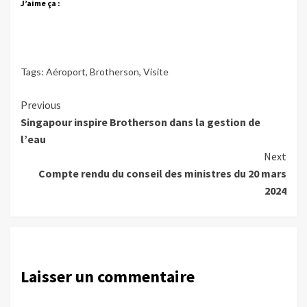
J’aime ça :
Tags:
Aéroport
,
Brotherson
,
Visite
Continue
Previous
Singapour inspire Brotherson dans la gestion de
Reading
l’eau
Next
Compte rendu du conseil des ministres du 20 mars
2024
Laisser un commentaire