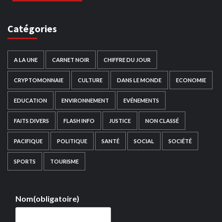
Catégories
A LA UNE
CARNET NOIR
CHIFFRE DU JOUR
CRYPTOMONNAIE
CULTURE
DANS LE MONDE
ECONOMIE
EDUCATION
ENVIRONNEMENT
EVÉNEMENTS
FAITS DIVERS
FLASH INFO
JUSTICE
NON CLASSÉ
PACIFIQUE
POLITIQUE
SANTÉ
SOCIAL
SOCIÉTÉ
SPORTS
TOURISME
Nom
(obligatoire)