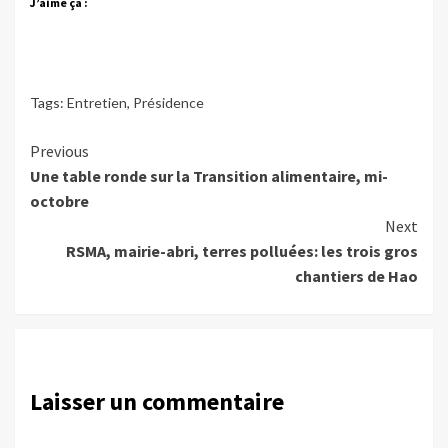
J’aime ça :
Tags:
Entretien
,
Présidence
Continue
Previous
Une table ronde sur la Transition alimentaire, mi-
Reading
octobre
Next
RSMA, mairie-abri, terres polluées: les trois gros
chantiers de Hao
Laisser un commentaire