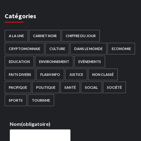
Catégories
A LA UNE
CARNET NOIR
CHIFFRE DU JOUR
CRYPTOMONNAIE
CULTURE
DANS LE MONDE
ECONOMIE
EDUCATION
ENVIRONNEMENT
EVÉNEMENTS
FAITS DIVERS
FLASH INFO
JUSTICE
NON CLASSÉ
PACIFIQUE
POLITIQUE
SANTÉ
SOCIAL
SOCIÉTÉ
SPORTS
TOURISME
Nom
(obligatoire)