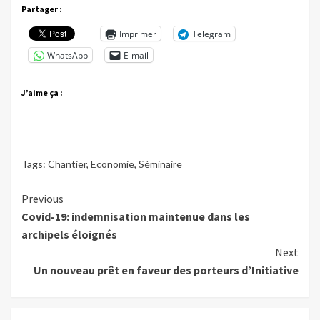
Partager :
Imprimer
Telegram
WhatsApp
E-mail
J’aime ça :
Tags:
Chantier
,
Economie
,
Séminaire
Continue
Previous
Covid-19: indemnisation maintenue dans les
Reading
archipels éloignés
Next
Un nouveau prêt en faveur des porteurs d’Initiative