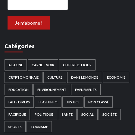
Catégories
A LA UNE
CARNET NOIR
CHIFFRE DU JOUR
CRYPTOMONNAIE
CULTURE
DANS LE MONDE
ECONOMIE
EDUCATION
ENVIRONNEMENT
EVÉNEMENTS
FAITS DIVERS
FLASH INFO
JUSTICE
NON CLASSÉ
PACIFIQUE
POLITIQUE
SANTÉ
SOCIAL
SOCIÉTÉ
SPORTS
TOURISME