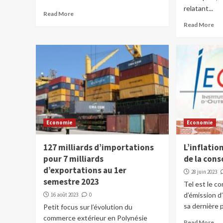
relatant...
Read More
Read More
Economie
Economie
127 milliards d’importations
L’inflatio
pour 7 milliards
de la con
d’exportations au 1er
28 juin 2023
semestre 2023
Tel est le co
d’émission 
16 août 2023
0
sa dernière p
Petit focus sur l’évolution du
commerce extérieur en Polynésie
Read More