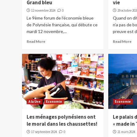
Grand bleu
vie
12 novembre 2024
0
29 octobre 202
Le 9ème forum de l’économie bleue
Quand on di
de Polynésie française, qui débute ce
n’a pas de b
mardi 12 novembre,...
preuve est d
Read More
Read More
A la Une
Economie
Economie
Les ménages polynésiens ont
Le palais 
le moral dans les chaussettes!
« made in 
17 septembre 2024
0
21 mars 2024