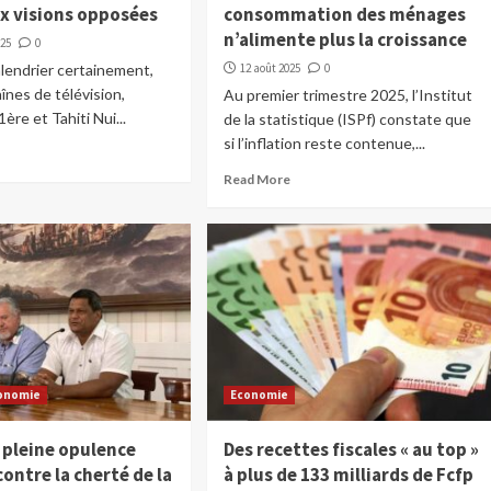
ux visions opposées
consommation des ménages
n’alimente plus la croissance
025
0
lendrier certainement,
12 août 2025
0
înes de télévision,
Au premier trimestre 2025, l’Institut
1ère et Tahiti Nui...
de la statistique (ISPf) constate que
si l’inflation reste contenue,...
Read More
onomie
Economie
 pleine opulence
Des recettes fiscales « au top »
contre la cherté de la
à plus de 133 milliards de Fcfp