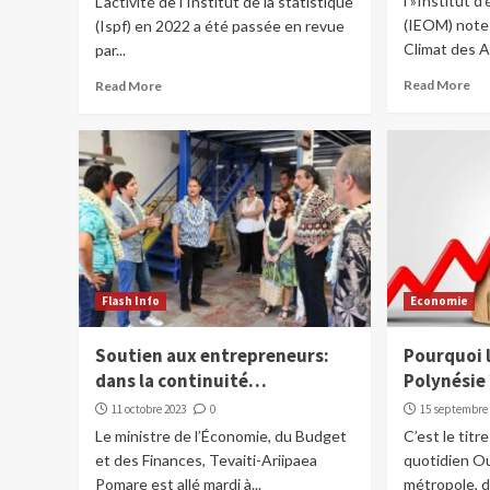
l »Institut 
L’activité de l’Institut de la statistique
(IEOM) note 
(Ispf) en 2022 a été passée en revue
Climat des Af
par...
Read More
Read More
Flash Info
Economie
Soutien aux entrepreneurs:
Pourquoi l
dans la continuité…
Polynésie 
11 octobre 2023
0
15 septembre
Le ministre de l’Économie, du Budget
C’est le titre
et des Finances, Tevaiti-Ariipaea
quotidien O
Pomare est allé mardi à...
métropole, 