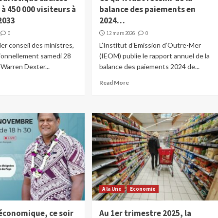
 à 450 000 visiteurs à
balance des paiements en
 2033
2024…
0
12 mars 2026
0
ier conseil des ministres,
L’Institut d’Emission d’Outre-Mer
ionnellement samedi 28
(IEOM) publie le rapport annuel de la
 Warren Dexter...
balance des paiements 2024 de...
Read More
A la Une
Economie
 économique, ce soir
Au 1er trimestre 2025, la