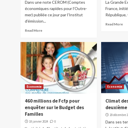
Dans une note CEROM (Comptes
La Grande Ex
économiques rapides pour l’Outre-
France, initi
mer) publiée ce jour par l’Institut
République, f
d’émission...
Read More
Read More
Economie
Economie
460 millions de Fcfp pour
Climat des
enquêter sur le Budget des
deuxième 
Familles
20 décembre 
18 janvier 2024
0
Dans ses te