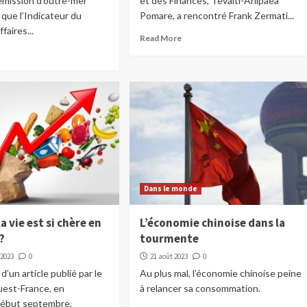
d’émission d’outre-mer
et des Finances, Tevaiti-Ariipaea
que l’Indicateur du
Pomare, a rencontré Frank Zermati...
faires...
Read More
Dans le monde
a vie est si chère en
L’économie chinoise dans la
?
tourmente
 2023
0
21 août 2023
0
 d’un article publié par le
Au plus mal, l’économie chinoise peine
uest-France, en
à relancer sa consommation.
début septembre,