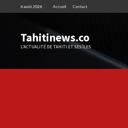
Skip
6 août 2026
Accueil
Contact
to
content
Tahitinews.co
L'ACTUALITÉ DE TAHITI ET SES ÎLES