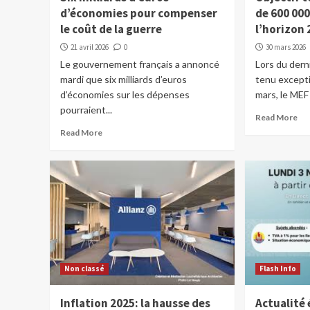
d’économies pour compenser
de 600 000
le coût de la guerre
l’horizon
21 avril 2026
0
30 mars 2026
Le gouvernement français a annoncé
Lors du dern
mardi que six milliards d’euros
tenu except
d’économies sur les dépenses
mars, le MEF
pourraient...
Read More
Read More
Non classé
Flash Info
Inflation 2025: la hausse des
Actualité