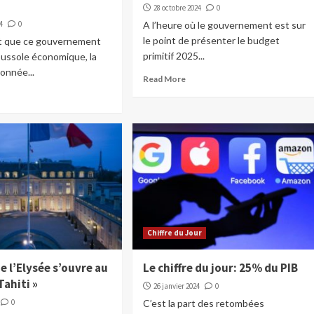
28 octobre 2024
0
4
0
A l’heure où le gouvernement est sur
le point de présenter le budget
t que ce gouvernement
primitif 2025...
oussole économique, la
onnée...
Read More
Chiffre du Jour
de l’Elysée s’ouvre au
Le chiffre du jour: 25% du PIB
Tahiti »
26 janvier 2024
0
0
C’est la part des retombées