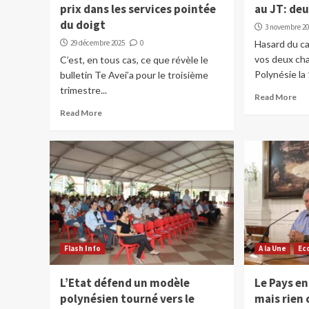
prix dans les services pointée
au JT: de
du doigt
3 novembre 2
29 décembre 2025
0
Hasard du ca
vos deux cha
C’est, en tous cas, ce que révèle le
Polynésie la 
bulletin Te Avei’a pour le troisième
trimestre...
Read More
Read More
Flash Info
A la Une
Ec
L’Etat défend un modèle
Le Pays en
polynésien tourné vers le
mais rien 