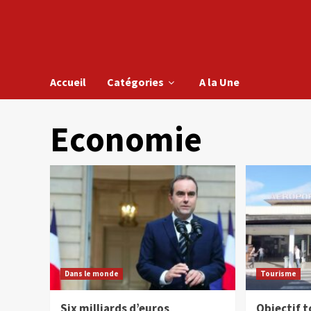
Accueil
Catégories
A la Une
Economie
Dans le monde
Tourisme
Six milliards d’euros
Objectif t