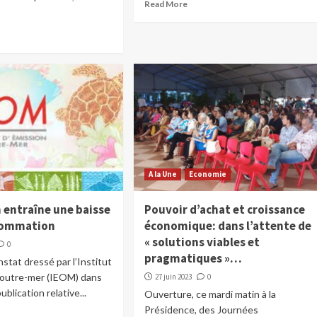
Read More
A la Une
Economie
n entraîne une baisse
Pouvoir d’achat et croissance
sommation
économique: dans l’attente de
« solutions viables et
0
pragmatiques »…
nstat dressé par l’Institut
d’outre-mer (IEOM) dans
27 juin 2023
0
ublication relative...
Ouverture, ce mardi matin à la
Présidence, des Journées