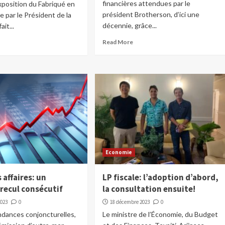
financières attendues par le
position du Fabriqué en
président Brotherson, d’ici une
ée par le Président de la
décennie, grâce...
ait...
Read More
Economie
 affaires: un
LP fiscale: l’adoption d’abord,
recul consécutif
la consultation ensuite!
2023
0
18 décembre 2023
0
ndances conjoncturelles,
Le ministre de l’Économie, du Budget