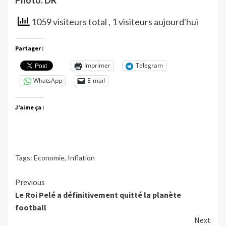
1059 visiteurs total
, 1 visiteurs aujourd'hui
Partager :
Imprimer
Telegram
WhatsApp
E-mail
J’aime ça :
Tags:
Economie
,
Inflation
Continue
Previous
Le Roi Pelé a définitivement quitté la planète
Reading
football
Next