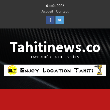
Skip
6 août 2026
to
Accueil
Contact
content
Facebook
Twitter
Tahitinews.co
L'ACTUALITÉ DE TAHITI ET SES ÎLES