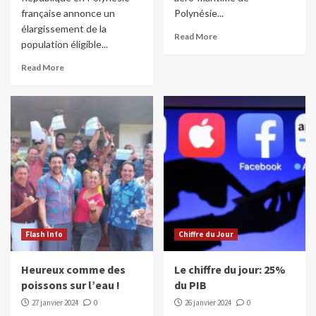
française annonce un
Polynésie...
élargissement de la
Read More
population éligible...
Read More
Flash Info
Chiffre du Jour
Heureux comme des
Le chiffre du jour: 25%
poissons sur l’eau !
du PIB
27 janvier 2024
0
26 janvier 2024
0