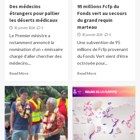
Des médecins
95 millions Fcfp du
étrangers pour pallier
Fonds vert au secours
les déserts médicaux
du grand requin
marteau
30 janvier 2024
0
30 janvier 2024
0
Le Premier ministre a
notamment annoncé la
Une subvention de 95
nomination d’un « émissaire
millions de Fcfp provenant
chargé d’aller chercher des
du Fonds Vert vient d’être
médecins...
octroyée pour...
Read More
Read More