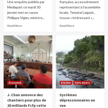
Une enquête publiée par
française, accessoirement
Mediapart ce mardi 30
représentant à l’assemblée
janvier met en cause
locale, Tematai Legayic,
Philippe Vigier, ministre...
trouve « intéressant »...
Read More
Read More
Economie
A la Une
Faits divers
J. Chan annonce des
Systèmes
chantiers pour plus de
dépressionnaires en
20 milliards Fcfp cette
vue