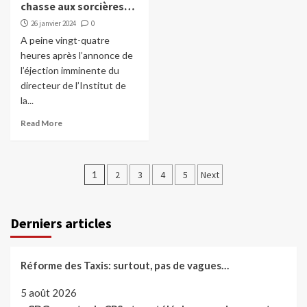
chasse aux sorcières…
26 janvier 2024
0
A peine vingt-quatre
heures après l’annonce de
l’éjection imminente du
directeur de l’Institut de
la...
Read More
Pagination
1
2
3
4
5
Next
des
publications
Derniers articles
Réforme des Taxis: surtout, pas de vagues…
5 août 2026