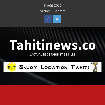
Skip
8 août 2026
to
Accueil
Contact
content
Facebook
Twitter
Tahitinews.co
L'ACTUALITÉ DE TAHITI ET SES ÎLES