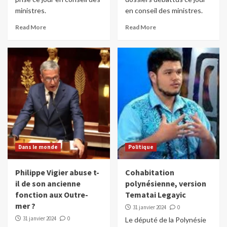
ministres.
en conseil des ministres.
Read More
Read More
Dans le monde
Politique
Philippe Vigier abuse t-
Cohabitation
il de son ancienne
polynésienne, version
fonction aux Outre-
Tematai Legayic
mer ?
31 janvier 2024
0
31 janvier 2024
0
Le député de la Polynésie