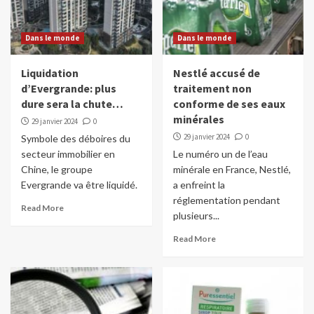
Dans le monde
Dans le monde
Liquidation
Nestlé accusé de
d’Evergrande: plus
traitement non
dure sera la chute…
conforme de ses eaux
minérales
29 janvier 2024
0
29 janvier 2024
0
Symbole des déboires du
secteur immobilier en
Le numéro un de l’eau
Chine, le groupe
minérale en France, Nestlé,
Evergrande va être liquidé.
a enfreint la
réglementation pendant
Read More
plusieurs...
Read More