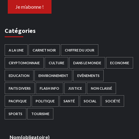
Catégories
A LA UNE
CARNET NOIR
CHIFFRE DU JOUR
CRYPTOMONNAIE
CULTURE
DANS LE MONDE
ECONOMIE
EDUCATION
ENVIRONNEMENT
EVÉNEMENTS
FAITS DIVERS
FLASH INFO
JUSTICE
NON CLASSÉ
PACIFIQUE
POLITIQUE
SANTÉ
SOCIAL
SOCIÉTÉ
SPORTS
TOURISME
Nom
(obligatoire)