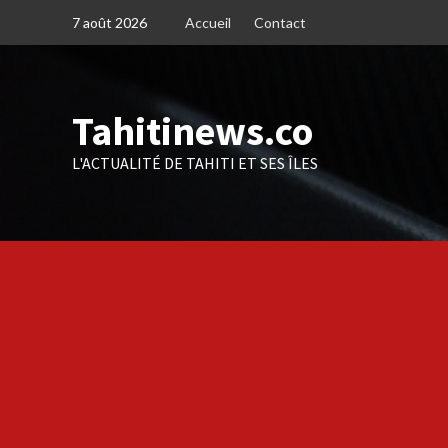
Skip
7 août 2026
Accueil
Contact
to
content
Tahitinews.co
L'ACTUALITÉ DE TAHITI ET SES ÎLES