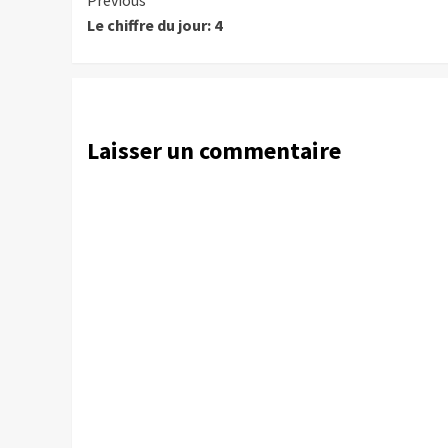
Continue
Previous
Le chiffre du jour: 4
Reading
Laisser un commentaire