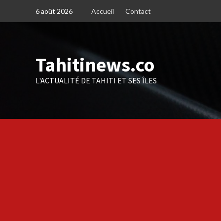
Skip
6 août 2026
Accueil
Contact
to
content
Tahitinews.co
L'ACTUALITÉ DE TAHITI ET SES ÎLES