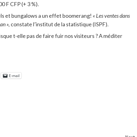
0 F CFP (+ 3 %).
ls et bungalows a un effet boomerang!
« Les ventes dans
an »,
constate l’institut de la statistique (ISPF).
que t-elle pas de faire fuir nos visiteurs ? A méditer
E-mail