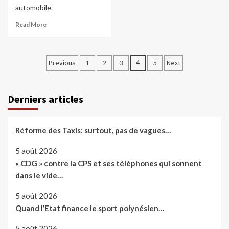
automobile.
Read More
Pagination
Previous
1
2
3
4
5
Next
des
publications
Derniers articles
Réforme des Taxis: surtout, pas de vagues…
5 août 2026
« CDG » contre la CPS et ses téléphones qui sonnent
dans le vide…
5 août 2026
Quand l’Etat finance le sport polynésien…
5 août 2026