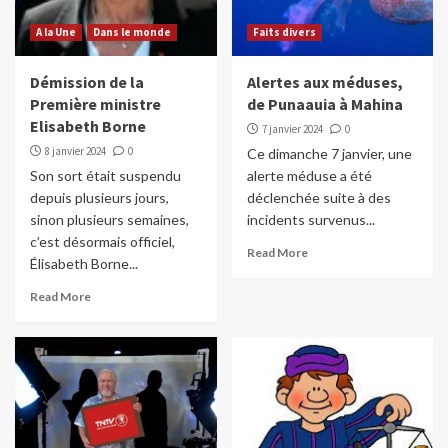
A la Une
Dans le monde
Faits divers
Démission de la
Alertes aux méduses,
Première ministre
de Punaauia à Mahina
Elisabeth Borne
7 janvier 2024
0
8 janvier 2024
0
Ce dimanche 7 janvier, une
Son sort était suspendu
alerte méduse a été
depuis plusieurs jours,
déclenchée suite à des
sinon plusieurs semaines,
incidents survenus...
c’est désormais officiel,
Read More
Élisabeth Borne...
Read More