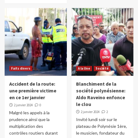
Faits divers
A la Une
Société
Accident de la route:
Blanchiment de la
une première victime
société polynésienne:
en ce 1er janvier
Aldo Raveino enfonce
le clou
2 janvier 2024
0
2 janvier 2024
2
Malgré les appels à la
prudence ainsi que la
Invité lundi soir sur le
multiplication des
plateau de Polynésie 1ère,
contrôles routiers durant
le musicien, fondateur du