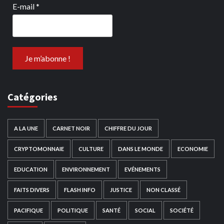
E-mail
*
Catégories
A LA UNE
CARNET NOIR
CHIFFRE DU JOUR
CRYPTOMONNAIE
CULTURE
DANS LE MONDE
ECONOMIE
EDUCATION
ENVIRONNEMENT
EVÉNEMENTS
FAITS DIVERS
FLASH INFO
JUSTICE
NON CLASSÉ
PACIFIQUE
POLITIQUE
SANTÉ
SOCIAL
SOCIÉTÉ