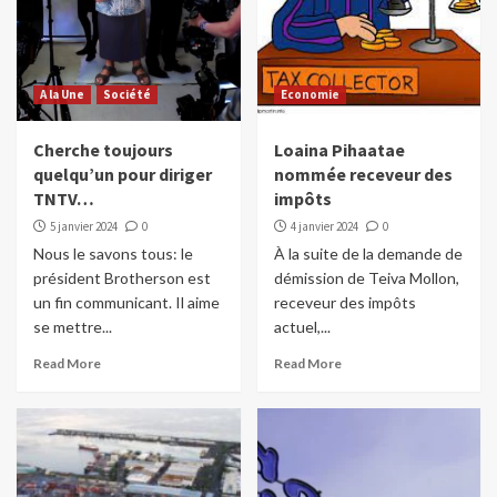
A la Une
Société
Economie
Cherche toujours
Loaina Pihaatae
quelqu’un pour diriger
nommée receveur des
TNTV…
impôts
5 janvier 2024
0
4 janvier 2024
0
Nous le savons tous: le
À la suite de la demande de
président Brotherson est
démission de Teiva Mollon,
un fin communicant. Il aime
receveur des impôts
se mettre...
actuel,...
Read More
Read More