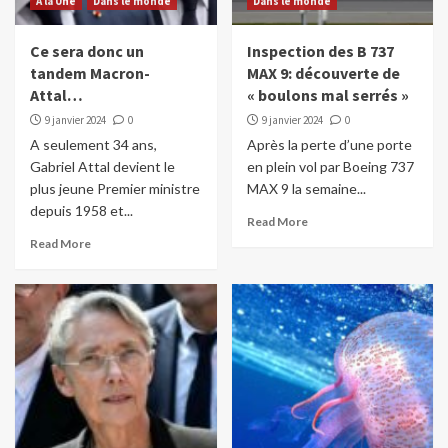
A la Une
Dans le monde
Dans le monde
Ce sera donc un
Inspection des B 737
tandem Macron-
MAX 9: découverte de
Attal…
« boulons mal serrés »
9 janvier 2024
0
9 janvier 2024
0
A seulement 34 ans,
Après la perte d’une porte
Gabriel Attal devient le
en plein vol par Boeing 737
plus jeune Premier ministre
MAX 9 la semaine...
depuis 1958 et...
Read More
Read More