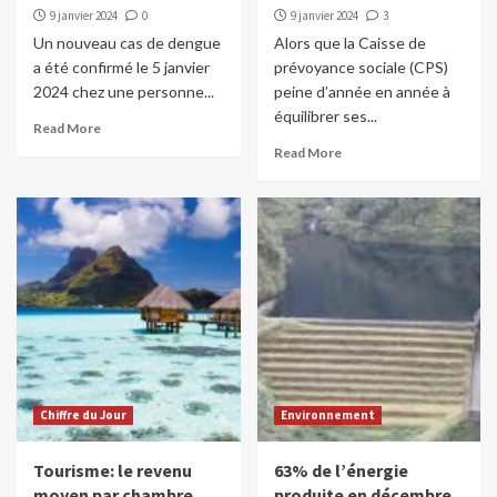
9 janvier 2024
0
9 janvier 2024
3
Un nouveau cas de dengue
Alors que la Caisse de
a été confirmé le 5 janvier
prévoyance sociale (CPS)
2024 chez une personne...
peine d’année en année à
équilibrer ses...
Read More
Read More
Chiffre du Jour
Environnement
Tourisme: le revenu
63% de l’énergie
moyen par chambre
produite en décembre