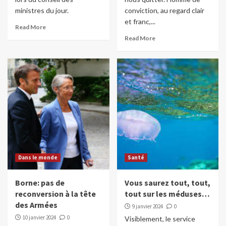
ministres du jour.
conviction, au regard clair
et franc,...
Read More
Read More
Dans le monde
Santé
Borne: pas de
Vous saurez tout, tout,
reconversion à la tête
tout sur les méduses…
des Armées
9 janvier 2024
0
10 janvier 2024
0
Visiblement, le service