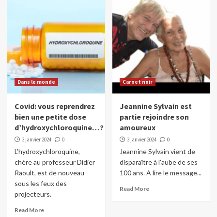
Dans le monde
Carnet noir
Covid: vous reprendrez
Jeannine Sylvain est
bien une petite dose
partie rejoindre son
d’hydroxychloroquine…?
amoureux
3 janvier 2024
0
3 janvier 2024
0
L’hydroxychloroquine,
Jeannine Sylvain vient de
chère au professeur Didier
disparaître à l’aube de ses
Raoult, est de nouveau
100 ans. A lire le message...
sous les feux des
Read More
projecteurs.
Read More