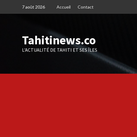
Skip
7 août 2026
Accueil
Contact
to
content
Tahitinews.co
L'ACTUALITÉ DE TAHITI ET SES ÎLES