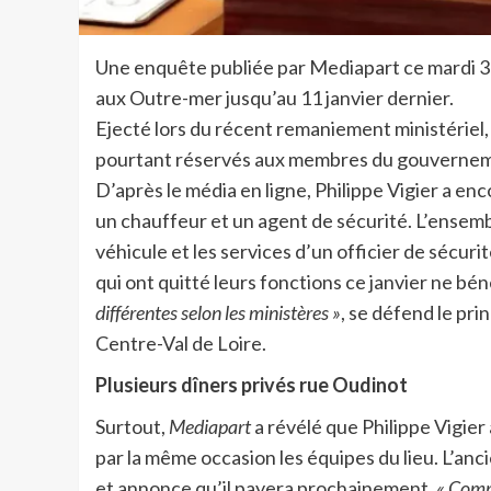
Une enquête publiée par Mediapart ce mardi 30
aux Outre-mer jusqu’au 11 janvier dernier.
Ejecté lors du récent remaniement ministériel
pourtant réservés aux membres du gouverne
D’après le média en ligne, Philippe Vigier a en
un chauffeur et un agent de sécurité. L’ensem
véhicule et les services d’un officier de sécuri
qui ont quitté leurs fonctions ce janvier ne b
différentes selon les ministères »
, se défend le pri
Centre-Val de Loire.
Plusieurs dîners privés rue Oudinot
Surtout,
Mediapart
a révélé que Philippe Vigier 
par la même occasion les équipes du lieu. L’an
et annonce qu’il payera prochainement.
« Comme