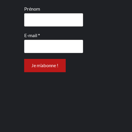
Prénom
E-mail
*