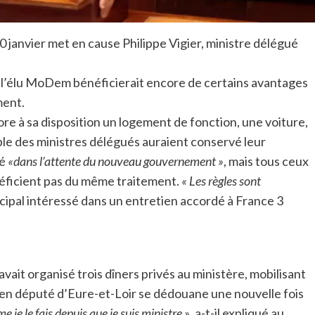
 janvier met en cause Philippe Vigier, ministre délégué
, l’élu MoDem bénéficierait encore de certains avantages
ment.
core à sa disposition un logement de fonction, une voiture,
ble des ministres délégués auraient conservé leur
té
«dans l’attente du nouveau gouvernement »
, mais tous ceux
énéficient pas du même traitement.
« Les règles sont
ncipal intéressé dans un entretien accordé à France 3
avait organisé trois dîners privés au ministère, mobilisant
cien député d’Eure-et-Loir se dédouane une nouvelle fois
 je le fais depuis que je suis ministre »
, a-t-il expliqué au