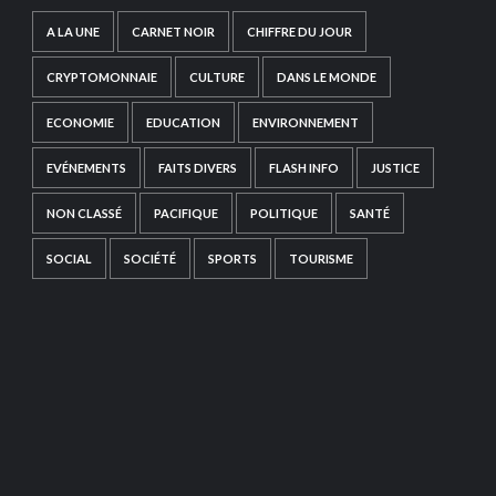
A LA UNE
CARNET NOIR
CHIFFRE DU JOUR
CRYPTOMONNAIE
CULTURE
DANS LE MONDE
ECONOMIE
EDUCATION
ENVIRONNEMENT
EVÉNEMENTS
FAITS DIVERS
FLASH INFO
JUSTICE
NON CLASSÉ
PACIFIQUE
POLITIQUE
SANTÉ
SOCIAL
SOCIÉTÉ
SPORTS
TOURISME