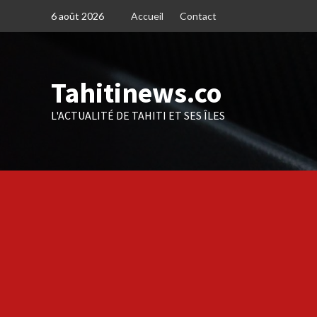
Skip
6 août 2026
Accueil
Contact
to
content
Tahitinews.co
L'ACTUALITÉ DE TAHITI ET SES ÎLES