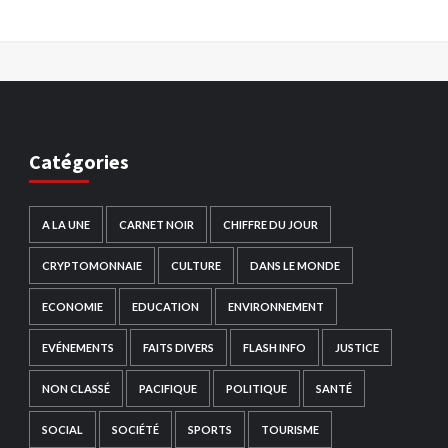
Catégories
A LA UNE
CARNET NOIR
CHIFFRE DU JOUR
CRYPTOMONNAIE
CULTURE
DANS LE MONDE
ECONOMIE
EDUCATION
ENVIRONNEMENT
EVÉNEMENTS
FAITS DIVERS
FLASH INFO
JUSTICE
NON CLASSÉ
PACIFIQUE
POLITIQUE
SANTÉ
SOCIAL
SOCIÉTÉ
SPORTS
TOURISME