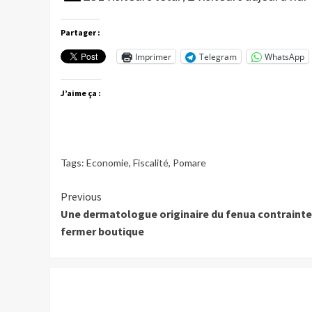
Partager :
Imprimer
Telegram
WhatsApp
J’aime ça :
Tags:
Economie
,
Fiscalité
,
Pomare
Continue
Previous
Une dermatologue originaire du fenua contrainte
Reading
fermer boutique