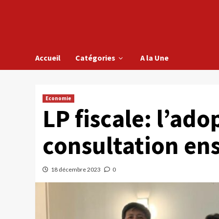
Accueil
Catégories
A la Une
Economie
LP fiscale: l’ado
consultation ens
18 décembre 2023
0