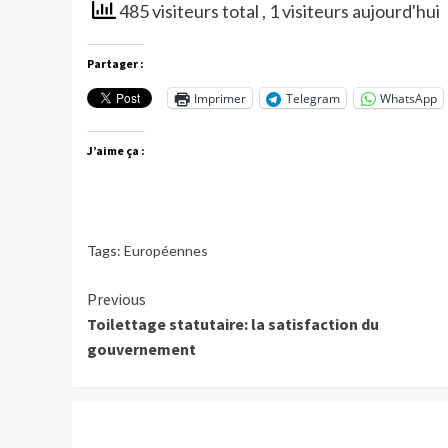
485 visiteurs total
, 1 visiteurs aujourd'hui
Partager :
Imprimer
Telegram
WhatsApp
J’aime ça :
Tags:
Européennes
Continue
Previous
Toilettage statutaire: la satisfaction du
Reading
gouvernement