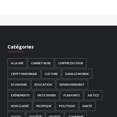
Catégories
A LA UNE
CARNET NOIR
CHIFFRE DU JOUR
CRYPTOMONNAIE
CULTURE
DANS LE MONDE
ECONOMIE
EDUCATION
ENVIRONNEMENT
EVÉNEMENTS
FAITS DIVERS
FLASH INFO
JUSTICE
NON CLASSÉ
PACIFIQUE
POLITIQUE
SANTÉ
SOCIAL
SOCIÉTÉ
SPORTS
TOURISME