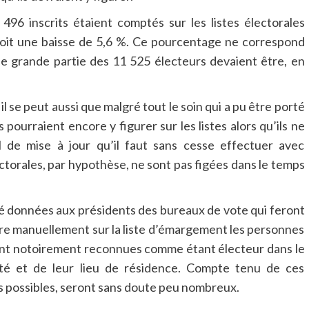
6 496 inscrits étaient comptés sur les listes électorales
oit une baisse de 5,6 %. Ce pourcentage ne correspond
e grande partie des 11 525 électeurs devaient être, en
il se peut aussi que malgré tout le soin qui a pu être porté
s pourraient encore y figurer sur les listes alors qu’ils ne
l de mise à jour qu’il faut sans cesse effectuer avec
lectorales, par hypothèse, ne sont pas figées dans le temps
té données aux présidents des bureaux de vote qui feront
ire manuellement sur la liste d’émargement les personnes
 sont notoirement reconnues comme étant électeur dans le
tité et de leur lieu de résidence. Compte tenu de ces
s possibles, seront sans doute peu nombreux.