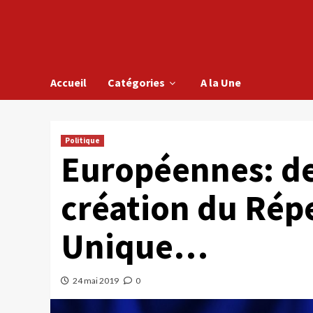
Accueil
Catégories
A la Une
Politique
Européennes: des
création du Répe
Unique…
24 mai 2019
0