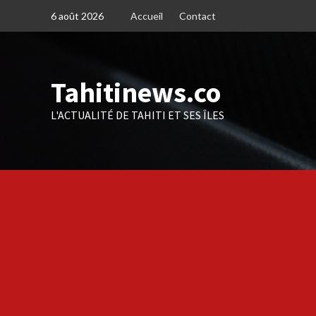
Skip
6 août 2026
Accueil
Contact
to
content
Tahitinews.co
L'ACTUALITÉ DE TAHITI ET SES ÎLES