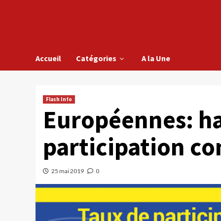
Accueil
Catégories
A la Une
Flash Info
Européennes: ha
participation c
25 mai 2019
0