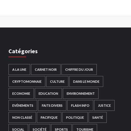
Catégories
A LA UNE
CARNET NOIR
CHIFFRE DU JOUR
CRYPTOMONNAIE
CULTURE
DANS LE MONDE
ECONOMIE
EDUCATION
ENVIRONNEMENT
EVÉNEMENTS
FAITS DIVERS
FLASH INFO
JUSTICE
NON CLASSÉ
PACIFIQUE
POLITIQUE
SANTÉ
SOCIAL
SOCIÉTÉ
SPORTS
TOURISME