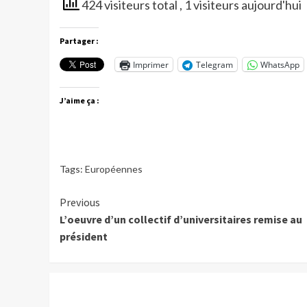
424 visiteurs total
, 1 visiteurs aujourd'hui
Partager :
Imprimer
Telegram
WhatsApp
J’aime ça :
Tags:
Européennes
Continue
Previous
L’oeuvre d’un collectif d’universitaires remise au
Reading
président