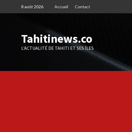
Skip
8 août 2026
Accueil
Contact
to
content
Tahitinews.co
L'ACTUALITÉ DE TAHITI ET SES ÎLES