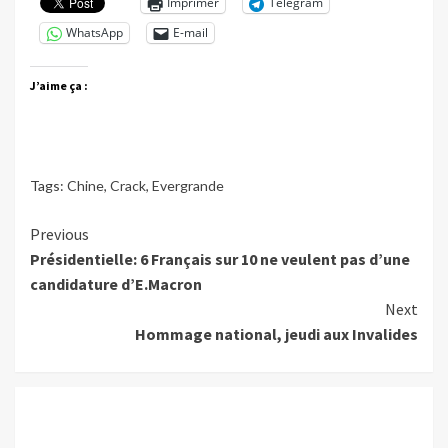
Imprimer
Telegram
WhatsApp
E-mail
J’aime ça :
Tags:
Chine
,
Crack
,
Evergrande
Continue
Previous
Présidentielle: 6 Français sur 10 ne veulent pas d’une
Reading
candidature d’E.Macron
Next
Hommage national, jeudi aux Invalides