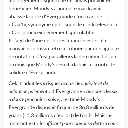
leur logement risquent de ne jamais pouvoir en
bénéficier. Moody’s a annoncé mardi avoir
abaissé la note d’Evergrande d’un cran, de
« Caa1 », synonyme de « risque de crédit élevé », à
« Ca », pour « extrêmement spéculatif ».
Il s’agit de l’une des notes financières les plus
mauvaises pouvant être attribuée par une agence
de notation. C’est par ailleurs la deuxième fois en
un mois que Moody’s revoit à la baisse la note de
solidité d’Evergrande.
Cela traduit les
« risques accrus de liquidité et de
défaut de paiement »
d’Evergrande
« au cours des six
à douze prochains mois »
, a estimé Moody’s.
Evergrande disposait fin juin de 86,8 milliards de
yuans (11,3 milliards d’euros) de fonds. Mais ce
montant est
« insuffisant pour couvrir sa dette à court