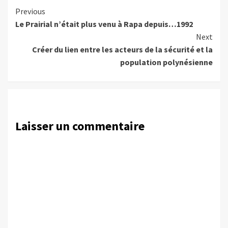
Continue
Previous
Le Prairial n’était plus venu à Rapa depuis…1992
Reading
Next
Créer du lien entre les acteurs de la sécurité et la
population polynésienne
Laisser un commentaire