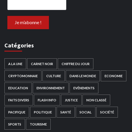
Catégories
A LA UNE
CARNET NOIR
CHIFFRE DU JOUR
CRYPTOMONNAIE
CULTURE
DANS LE MONDE
ECONOMIE
EDUCATION
ENVIRONNEMENT
EVÉNEMENTS
FAITS DIVERS
FLASH INFO
JUSTICE
NON CLASSÉ
PACIFIQUE
POLITIQUE
SANTÉ
SOCIAL
SOCIÉTÉ
SPORTS
TOURISME