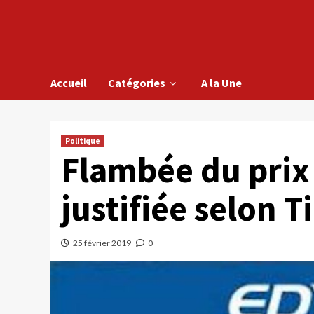
Accueil
Catégories
A la Une
Politique
Flambée du prix 
justifiée selon T
25 février 2019
0