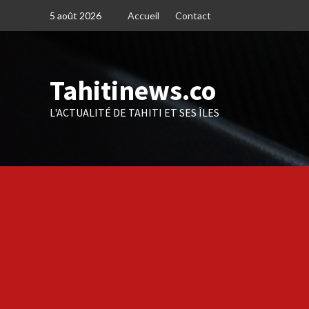
Skip
5 août 2026
Accueil
Contact
to
content
Tahitinews.co
L'ACTUALITÉ DE TAHITI ET SES ÎLES