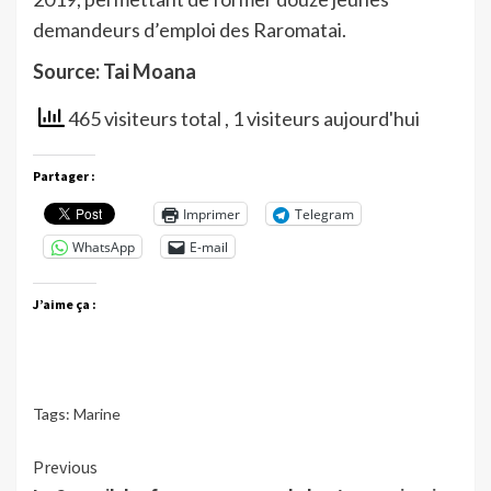
demandeurs d’emploi des Raromatai.
Source: Tai Moana
465 visiteurs total
, 1 visiteurs aujourd'hui
Partager :
Imprimer
Telegram
WhatsApp
E-mail
J’aime ça :
Tags:
Marine
Continue
Previous