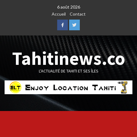
Skip
6 août 2026
to
Accueil
Contact
content
Facebook
Twitter
Tahitinews.co
L'ACTUALITÉ DE TAHITI ET SES ÎLES