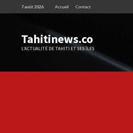
Skip
7 août 2026
Accueil
Contact
to
content
Tahitinews.co
L'ACTUALITÉ DE TAHITI ET SES ÎLES