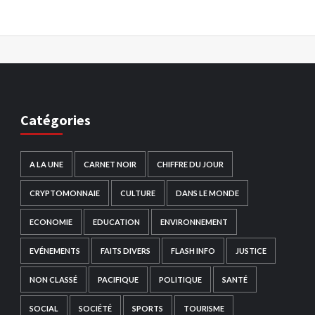
Catégories
A LA UNE
CARNET NOIR
CHIFFRE DU JOUR
CRYPTOMONNAIE
CULTURE
DANS LE MONDE
ECONOMIE
EDUCATION
ENVIRONNEMENT
EVÉNEMENTS
FAITS DIVERS
FLASH INFO
JUSTICE
NON CLASSÉ
PACIFIQUE
POLITIQUE
SANTÉ
SOCIAL
SOCIÉTÉ
SPORTS
TOURISME