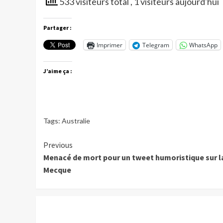
533 visiteurs total
, 1 visiteurs aujourd'hui
Partager :
Imprimer
Telegram
WhatsApp
J’aime ça :
Tags:
Australie
Continue
Previous
Menacé de mort pour un tweet humoristique sur l
Reading
Mecque