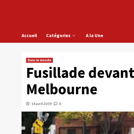
Accueil
Catégories
A la Une
Dans le monde
Fusillade devan
Melbourne
14 avril 2019
0