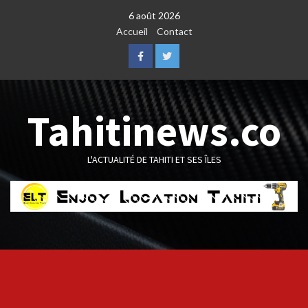
Skip
6 août 2026
to
Accueil
Contact
content
Facebook
Twitter
Tahitinews.co
L'ACTUALITÉ DE TAHITI ET SES ÎLES