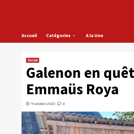
Accueil
Catégories
A la Une
Social
Galenon en quêt
Emmaüs Roya
9 octobre 2023
0