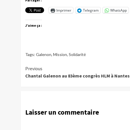
Partager :
Imprimer
Telegram
WhatsApp
J’aime ça :
Tags:
Galenon
,
Mission
,
Solidarité
Continue
Previous
Chantal Galenon au 83ème congrès HLM à Nantes
Reading
Laisser un commentaire