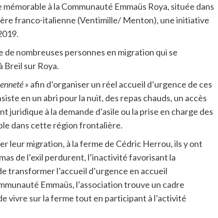
site mémorable à la Communauté Emmaüs Roya, située dans
tière franco-italienne (Ventimille/ Menton), une initiative
 2019.
vée de nombreuses personnes en migration qui se
 Breil sur Roya.
yenneté »
afin d’organiser un réel accueil d’urgence de ces
siste en un abri pour la nuit, des repas chauds, un accès
 juridique à la demande d’asile ou la prise en charge des
le dans cette région frontalière.
 leur migration, à la ferme de Cédric Herrou, ils y ont
as de l’exil perdurent, l’inactivité favorisant la
de transformer l’accueil d’urgence en accueil
munauté Emmaüs, l’association trouve un cadre
vivre sur la ferme tout en participant à l’activité