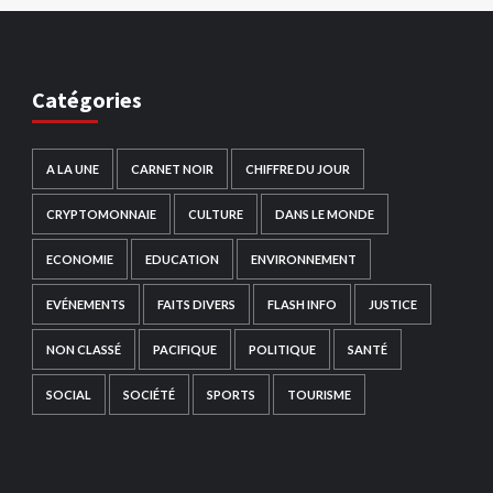
Catégories
A LA UNE
CARNET NOIR
CHIFFRE DU JOUR
CRYPTOMONNAIE
CULTURE
DANS LE MONDE
ECONOMIE
EDUCATION
ENVIRONNEMENT
EVÉNEMENTS
FAITS DIVERS
FLASH INFO
JUSTICE
NON CLASSÉ
PACIFIQUE
POLITIQUE
SANTÉ
SOCIAL
SOCIÉTÉ
SPORTS
TOURISME