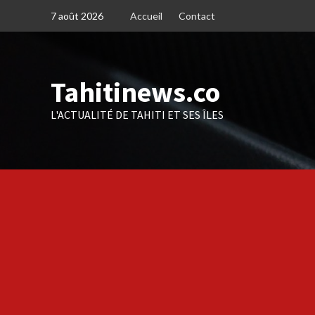
Skip
7 août 2026
Accueil
Contact
to
content
Tahitinews.co
L'ACTUALITÉ DE TAHITI ET SES ÎLES