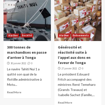
A la Une
Société
A la Une
Evénements
300 tonnes de
Générosité et
marchandises en passe
réactivité suite à
d’arriver à Tonga
l’appel aux dons en
faveur de Tonga
30 janvier 2022
0
27 janvier 2022
0
Le navire Tahiti Nui 1 a
quitté son quai de la
Le président Edouard
flottille administrative à
Fritch accompagné des
Motu...
ministres René Temeharo
(Grands Travaux) et
Read More
Isabelle Sachet (Famille,...
Read More