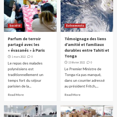
Société
Evénements
Parfum de terroir
Témoignage des liens
partagé avec les
d’amitié et familiaux
« évasanés » à Paris
durables entre Tahiti et
Tonga
1 mars 2022
0
15 février 2022
0
Le repas des malades
polynésiens est
Le Premier Ministre de
traditionnellement un
Tonga n’a pas manqué,
temps fort du séjour
dans un courrier adressé
parisien de la...
au président Fritch,...
Read More
Read More