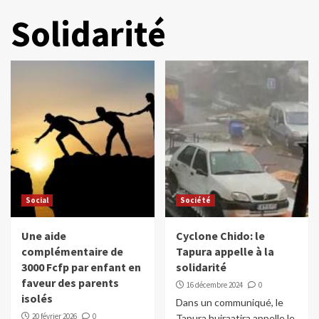
Solidarité
Social
Société
Une aide
Cyclone Chido: le
complémentaire de
Tapura appelle à la
3000 Fcfp par enfant en
solidarité
faveur des parents
16 décembre 2024
0
isolés
Dans un communiqué, le
20 février 2026
0
Tapura huiraatira appelle le