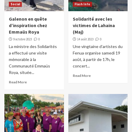
Social
Flash Info
Galenon en quête
Solidarité avec les
d’inspiration chez
victimes de Lahaina
Emmaüs Roya
(Maj)
9 octobre 2023
0
14 août 2023
0
La ministre des Solidarités
Une vingtaine d’artistes du
a effectué une visite
Fenua organise samedi 19
mémorable à la
août, à partir de 17h, le
Communauté Emmaüs
concert...
Roya, située...
Read More
Read More