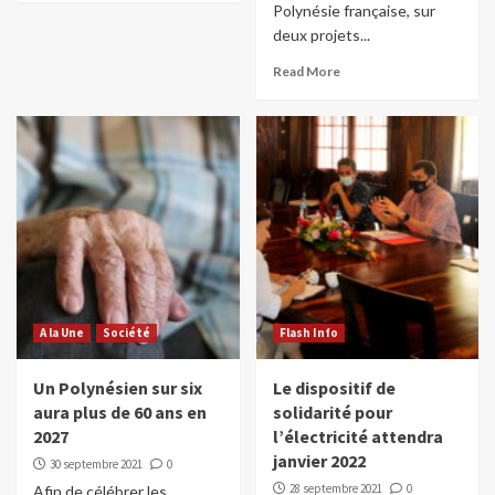
Polynésie française, sur
deux projets...
Read More
A la Une
Société
Flash Info
Un Polynésien sur six
Le dispositif de
aura plus de 60 ans en
solidarité pour
2027
l’électricité attendra
janvier 2022
30 septembre 2021
0
28 septembre 2021
0
Afin de célébrer les