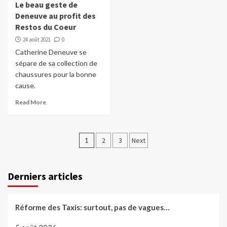
Le beau geste de
Deneuve au profit des
Restos du Coeur
24 août 2021
0
Catherine Deneuve se
sépare de sa collection de
chaussures pour la bonne
cause.
Read More
Pagination
1
2
3
Next
des
publications
Derniers articles
Réforme des Taxis: surtout, pas de vagues…