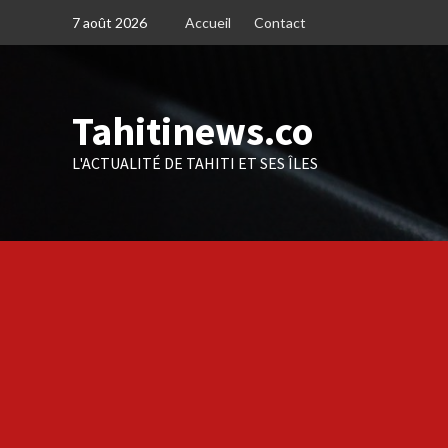
Skip
7 août 2026
Accueil
Contact
to
content
Tahitinews.co
L'ACTUALITÉ DE TAHITI ET SES ÎLES