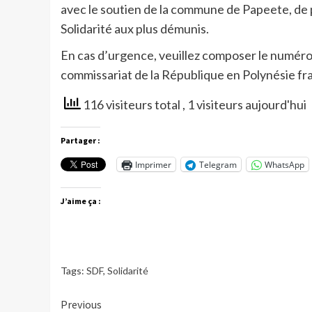
avec le soutien de la commune de Papeete, de pr
Solidarité aux plus démunis.
En cas d’urgence, veuillez composer le numéro 
commissariat de la République en Polynésie fr
116 visiteurs total
, 1 visiteurs aujourd'hui
Partager :
Imprimer
Telegram
WhatsApp
J’aime ça :
Tags:
SDF
,
Solidarité
Continue
Previous