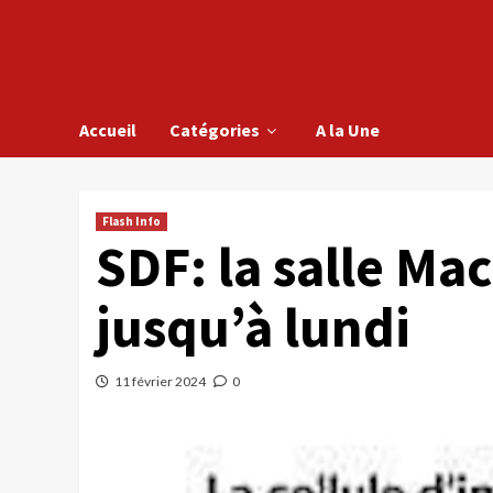
Accueil
Catégories
A la Une
Flash Info
SDF: la salle Ma
jusqu’à lundi
11 février 2024
0