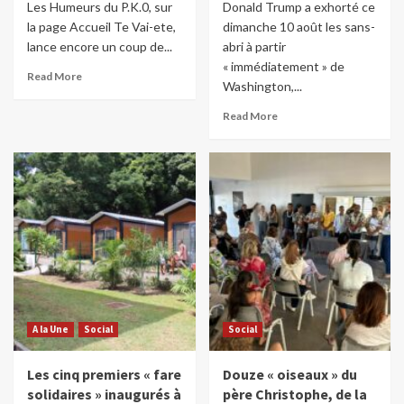
Les Humeurs du P.K.0, sur
Donald Trump a exhorté ce
la page Accueil Te Vai-ete,
dimanche 10 août les sans-
lance encore un coup de...
abri à partir
« immédiatement » de
Read More
Washington,...
Read More
A la Une
Social
Social
Les cinq premiers « fare
Douze « oiseaux » du
solidaires » inaugurés à
père Christophe, de la