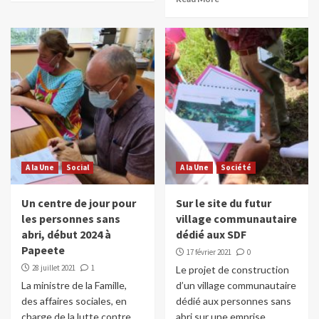
A la Une
Social
A la Une
Société
Un centre de jour pour
Sur le site du futur
les personnes sans
village communautaire
abri, début 2024 à
dédié aux SDF
Papeete
17 février 2021
0
28 juillet 2021
1
Le projet de construction
La ministre de la Famille,
d’un village communautaire
des affaires sociales, en
dédié aux personnes sans
charge de la lutte contre
abri sur une emprise...