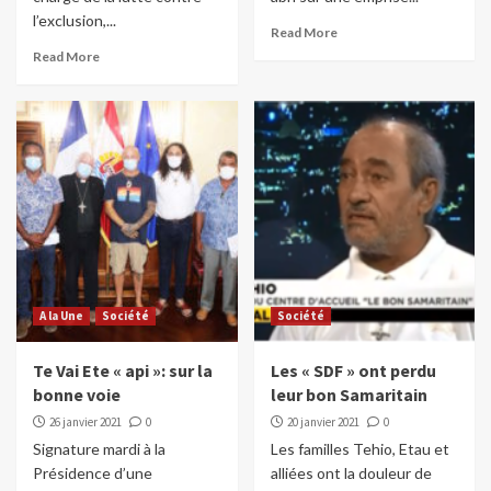
l’exclusion,...
Read More
Read More
A la Une
Société
Société
Te Vai Ete « api »: sur la
Les « SDF » ont perdu
bonne voie
leur bon Samaritain
26 janvier 2021
0
20 janvier 2021
0
Signature mardi à la
Les familles Tehio, Etau et
Présidence d’une
alliées ont la douleur de