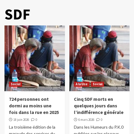
SDF
Social
A la Une
Social
724 personnes ont
Cinq SDF morts en
dormi au moins une
quelques jours dans
fois dans la rue en 2025
l’indifférence générale
18 juin 2026
0
6 mars 2026
0
La troisième édition de la
Dans les Humeurs du P.K.0
maraude des services du
publiées sur les réseaux