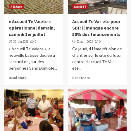
A la Une
Société
« Accueil Te Vaiete »
Accueil Te Vai-ete pour
opérationnel demain,
SDF: il manque encore
samedi 1er juillet
50% des financements
30 juin 2023
0
21 avril 2023
0
« Accueil Te Vaiete », la
Ce jeudi, 41ème réunion de
nouvelle bâtisse dédiée à
chantier sur le site du futur
l’accueil de jour des
centre d’accueil Te Vai-
personnes Sans Domicile...
ete...
Read More
Read More