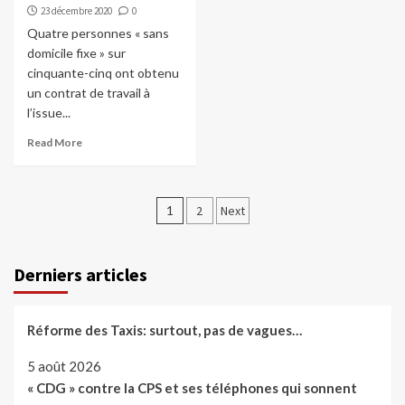
23 décembre 2020
0
Quatre personnes « sans
domicile fixe » sur
cinquante-cinq ont obtenu
un contrat de travail à
l’issue...
Read More
Pagination
1
2
Next
des
publications
Derniers articles
Réforme des Taxis: surtout, pas de vagues…
5 août 2026
« CDG » contre la CPS et ses téléphones qui sonnent