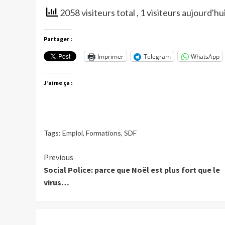
2058 visiteurs total
, 1 visiteurs aujourd'hu
Partager :
Imprimer
Telegram
WhatsApp
J’aime ça :
Tags:
Emploi
,
Formations
,
SDF
Continue
Previous
Social Police: parce que Noël est plus fort que le
Reading
virus…