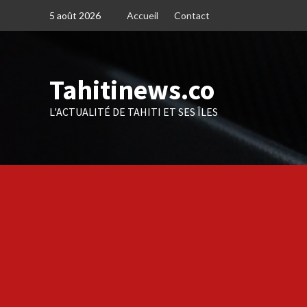
Skip
5 août 2026
Accueil
Contact
to
content
Tahitinews.co
L'ACTUALITÉ DE TAHITI ET SES ÎLES