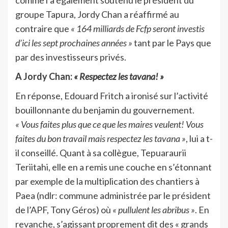
groupe Tapura, Jordy Chan a réaffirmé au
contraire que
« 164 milliards de Fcfp seront investis
d’ici les sept prochaines années »
tant par le Pays que
par des investisseurs privés.
A Jordy Chan:
« Respectez les tavana! »
En réponse, Edouard Fritch a ironisé sur l’activité
bouillonnante du benjamin du gouvernement.
« Vous faites plus que ce que les maires veulent! Vous
faites du bon travail mais respectez les tavana »
, lui a t-
il conseillé. Quant à sa collègue, Tepuaraurii
Teriitahi, elle en a remis une couche en s’étonnant
par exemple de la multiplication des chantiers à
Paea (ndlr: commune administrée par le président
de l’APF, Tony Géros) où
« pullulent les abribus »
. En
revanche, s’agissant proprement dit des « grands