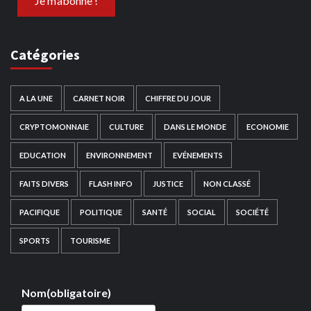
Catégories
A LA UNE
CARNET NOIR
CHIFFRE DU JOUR
CRYPTOMONNAIE
CULTURE
DANS LE MONDE
ECONOMIE
EDUCATION
ENVIRONNEMENT
EVÉNEMENTS
FAITS DIVERS
FLASH INFO
JUSTICE
NON CLASSÉ
PACIFIQUE
POLITIQUE
SANTÉ
SOCIAL
SOCIÉTÉ
SPORTS
TOURISME
Nom
(obligatoire)