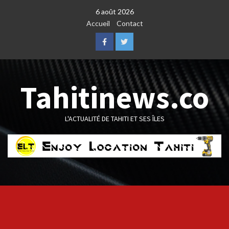
Skip
6 août 2026
to
Accueil
Contact
content
Facebook
Twitter
Tahitinews.co
L'ACTUALITÉ DE TAHITI ET SES ÎLES