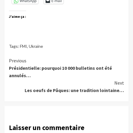
WhatsApp
E-mail
J’aime ça :
Tags:
FMI
,
Ukraine
Continue
Previous
Présidentielle: pourquoi 10 000 bulletins ont été
Reading
annulés…
Next
Les oeufs de Pâques: une tradition lointaine…
Laisser un commentaire