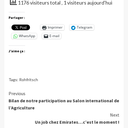
1176 visiteurs total
, 1 visiteurs aujourd'hui
Partager :
Imprimer
Telegram
WhatsApp
E-mail
J’aime ça :
Tags:
Rohfritsch
Continue
Previous
Bilan de notre participation au Salon international de
Reading
l’Agriculture
Next
Un job chez Emirates…c’est le moment !