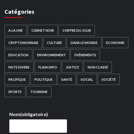
Catégories
A LA UNE
CARNET NOIR
CHIFFRE DU JOUR
CRYPTOMONNAIE
CULTURE
DANS LE MONDE
ECONOMIE
EDUCATION
ENVIRONNEMENT
EVÉNEMENTS
FAITS DIVERS
FLASH INFO
JUSTICE
NON CLASSÉ
PACIFIQUE
POLITIQUE
SANTÉ
SOCIAL
SOCIÉTÉ
SPORTS
TOURISME
Nom
(obligatoire)