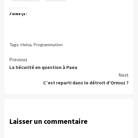
J’aime ça :
Tags:
Heiva
,
Programmation
Continue
Previous
La Sécurité en question à Paea
Reading
Next
C’est reparti dans le détroit d’Ormuz ?
Laisser un commentaire