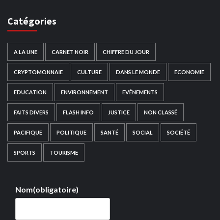
Catégories
A LA UNE
CARNET NOIR
CHIFFRE DU JOUR
CRYPTOMONNAIE
CULTURE
DANS LE MONDE
ECONOMIE
EDUCATION
ENVIRONNEMENT
EVÉNEMENTS
FAITS DIVERS
FLASH INFO
JUSTICE
NON CLASSÉ
PACIFIQUE
POLITIQUE
SANTÉ
SOCIAL
SOCIÉTÉ
SPORTS
TOURISME
Nom
(obligatoire)