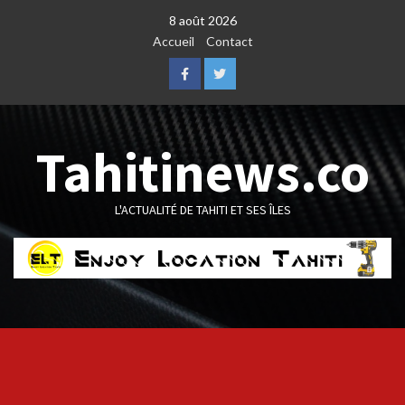
Skip
8 août 2026
to
Accueil
Contact
content
Facebook
Twitter
Tahitinews.co
L'ACTUALITÉ DE TAHITI ET SES ÎLES