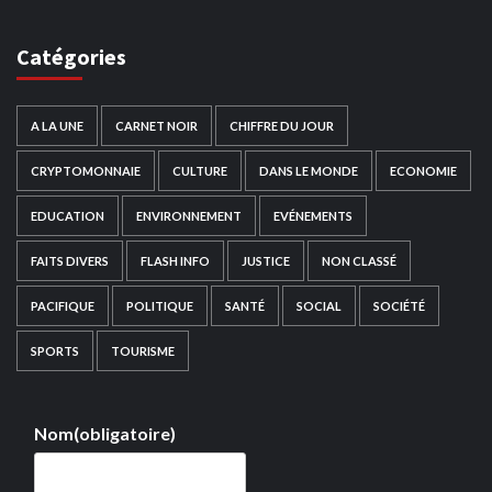
Catégories
A LA UNE
CARNET NOIR
CHIFFRE DU JOUR
CRYPTOMONNAIE
CULTURE
DANS LE MONDE
ECONOMIE
EDUCATION
ENVIRONNEMENT
EVÉNEMENTS
FAITS DIVERS
FLASH INFO
JUSTICE
NON CLASSÉ
PACIFIQUE
POLITIQUE
SANTÉ
SOCIAL
SOCIÉTÉ
SPORTS
TOURISME
Nom
(obligatoire)