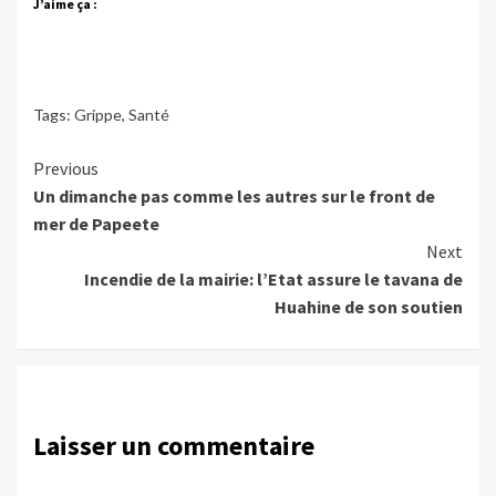
J’aime ça :
Tags:
Grippe
,
Santé
Continue
Previous
Un dimanche pas comme les autres sur le front de
Reading
mer de Papeete
Next
Incendie de la mairie: l’Etat assure le tavana de
Huahine de son soutien
Laisser un commentaire