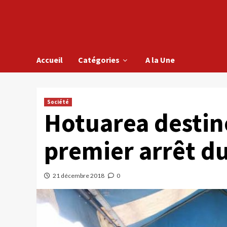
Accueil
Catégories
A la Une
Société
Hotuarea destiné
premier arrêt du 
21 décembre 2018
0