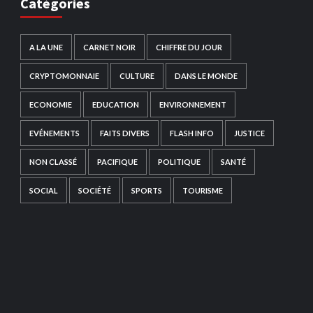
Catégories
A LA UNE
CARNET NOIR
CHIFFRE DU JOUR
CRYPTOMONNAIE
CULTURE
DANS LE MONDE
ECONOMIE
EDUCATION
ENVIRONNEMENT
EVÉNEMENTS
FAITS DIVERS
FLASH INFO
JUSTICE
NON CLASSÉ
PACIFIQUE
POLITIQUE
SANTÉ
SOCIAL
SOCIÉTÉ
SPORTS
TOURISME