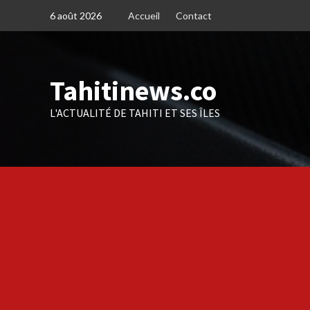
Skip
6 août 2026
Accueil
Contact
to
content
Tahitinews.co
L'ACTUALITÉ DE TAHITI ET SES ÎLES