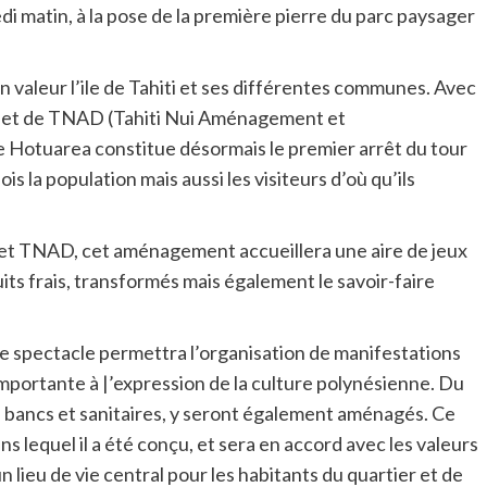
i matin, à la pose de la première pierre du parc paysager
en valeur l’ile de Tahiti et ses différentes communes. Avec
me et de TNAD (Tahiti Nui Aménagement et
Hotuarea constitue désormais le premier arrêt du tour
 fois la population mais aussi les visiteurs d’où qu’ils
e et TNAD, cet aménagement accueillera une aire de jeux
its frais, transformés mais également le savoir-faire
de spectacle permettra l’organisation de manifestations
mportante à |’expression de la culture polynésienne. Du
, bancs et sanitaires, y seront également aménagés. Ce
ans lequel il a été conçu, et sera en accord avec les valeurs
 un lieu de vie central pour les habitants du quartier et de