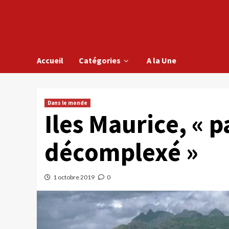
Accueil
Catégories
A la Une
Dans le monde
Iles Maurice, « p
décomplexé »
1 octobre 2019
0