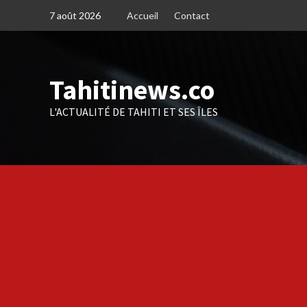
Skip
7 août 2026
Accueil
Contact
to
content
Tahitinews.co
L'ACTUALITÉ DE TAHITI ET SES ÎLES