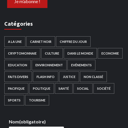
Catégories
A LA UNE
CARNET NOIR
CHIFFRE DU JOUR
CRYPTOMONNAIE
CULTURE
DANS LE MONDE
ECONOMIE
EDUCATION
ENVIRONNEMENT
EVÉNEMENTS
FAITS DIVERS
FLASH INFO
JUSTICE
NON CLASSÉ
PACIFIQUE
POLITIQUE
SANTÉ
SOCIAL
SOCIÉTÉ
SPORTS
TOURISME
Nom
(obligatoire)