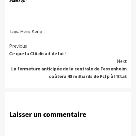
J’aime ça :
Tags:
Hong Kong
Continue
Previous
Ce que la CIA disait de lui !
Reading
Next
La fermeture anticipée de la centrale de Fessenheim
coûtera 48 milliards de Fcfp à l’Etat
Laisser un commentaire