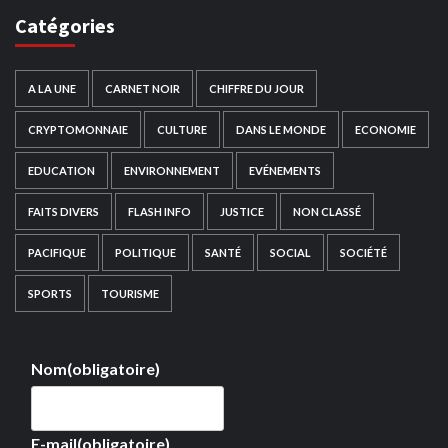
Catégories
A LA UNE
CARNET NOIR
CHIFFRE DU JOUR
CRYPTOMONNAIE
CULTURE
DANS LE MONDE
ECONOMIE
EDUCATION
ENVIRONNEMENT
EVÉNEMENTS
FAITS DIVERS
FLASH INFO
JUSTICE
NON CLASSÉ
PACIFIQUE
POLITIQUE
SANTÉ
SOCIAL
SOCIÉTÉ
SPORTS
TOURISME
Nom
(obligatoire)
E-mail
(obligatoire)