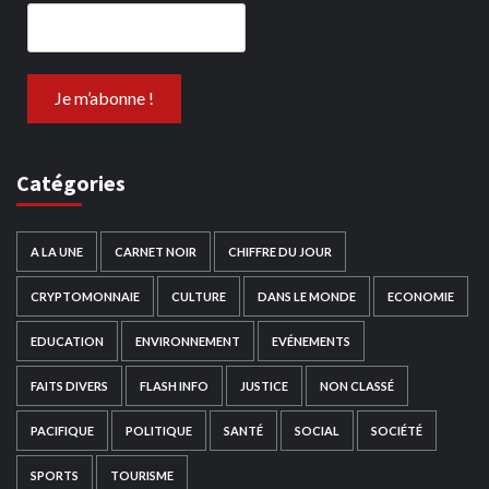
Catégories
A LA UNE
CARNET NOIR
CHIFFRE DU JOUR
CRYPTOMONNAIE
CULTURE
DANS LE MONDE
ECONOMIE
EDUCATION
ENVIRONNEMENT
EVÉNEMENTS
FAITS DIVERS
FLASH INFO
JUSTICE
NON CLASSÉ
PACIFIQUE
POLITIQUE
SANTÉ
SOCIAL
SOCIÉTÉ
SPORTS
TOURISME