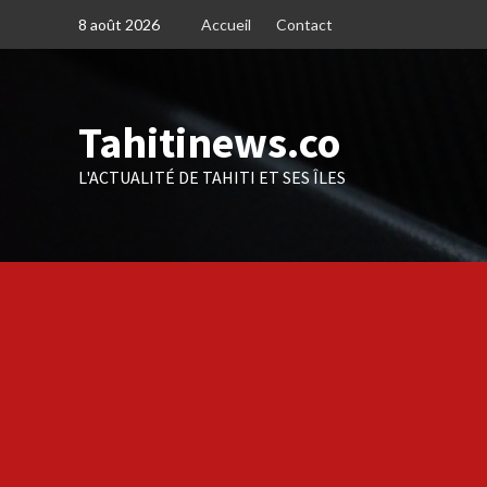
Skip
8 août 2026
Accueil
Contact
to
content
Tahitinews.co
L'ACTUALITÉ DE TAHITI ET SES ÎLES