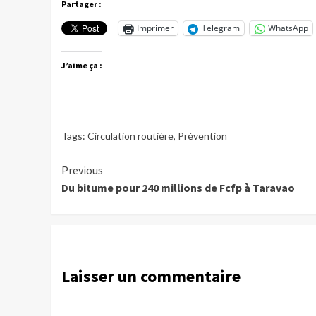
Partager :
Imprimer
Telegram
WhatsApp
J’aime ça :
Tags:
Circulation routière
,
Prévention
Continue
Previous
Du bitume pour 240 millions de Fcfp à Taravao
Reading
Laisser un commentaire