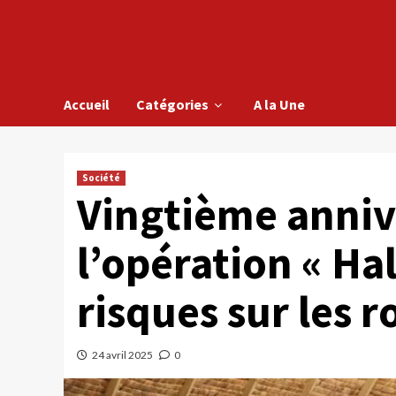
Accueil
Catégories
A la Une
Société
Vingtième anniv
l’opération « Hal
risques sur les r
24 avril 2025
0