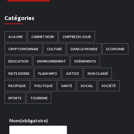
Catégories
A LA UNE
CARNET NOIR
CHIFFRE DU JOUR
CRYPTOMONNAIE
CULTURE
DANS LE MONDE
ECONOMIE
EDUCATION
ENVIRONNEMENT
EVÉNEMENTS
FAITS DIVERS
FLASH INFO
JUSTICE
NON CLASSÉ
PACIFIQUE
POLITIQUE
SANTÉ
SOCIAL
SOCIÉTÉ
SPORTS
TOURISME
Nom
(obligatoire)