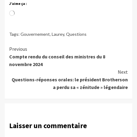
J’aime ça :
Chargement…
Tags:
Gouvernement
,
Laurey
,
Questions
Continue
Previous
Compte rendu du conseil des ministres du 8
Reading
novembre 2024
Next
Questions-réponses orales: le président Brotherson
a perdu sa « zénitude » légendaire
Laisser un commentaire