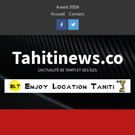
Skip
6 août 2026
to
Accueil
Contact
content
Facebook
Twitter
Tahitinews.co
L'ACTUALITÉ DE TAHITI ET SES ÎLES