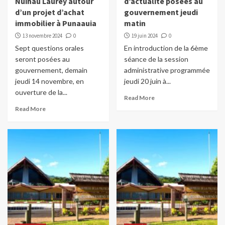
Nuihau Laurey autour
d’actualité posées au
d’un projet d’achat
gouvernement jeudi
immobilier à Punaauia
matin
13 novembre 2024
0
19 juin 2024
0
Sept questions orales
En introduction de la 6ème
seront posées au
séance de la session
gouvernement, demain
administrative programmée
jeudi 14 novembre, en
jeudi 20 juin à...
ouverture de la...
Read More
Read More