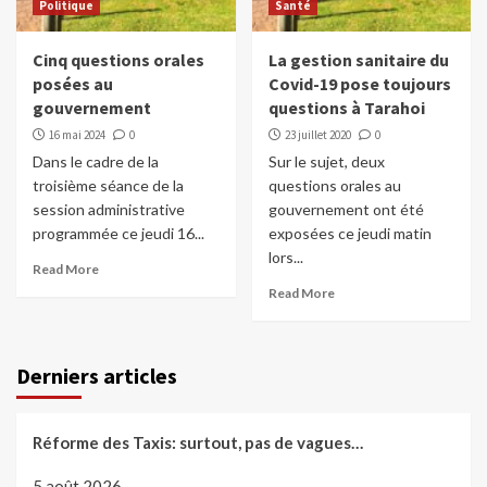
Politique
Santé
Cinq questions orales
La gestion sanitaire du
posées au
Covid-19 pose toujours
gouvernement
questions à Tarahoi
16 mai 2024
0
23 juillet 2020
0
Dans le cadre de la
Sur le sujet, deux
troisième séance de la
questions orales au
session administrative
gouvernement ont été
programmée ce jeudi 16...
exposées ce jeudi matin
lors...
Read More
Read More
Derniers articles
Réforme des Taxis: surtout, pas de vagues…
5 août 2026