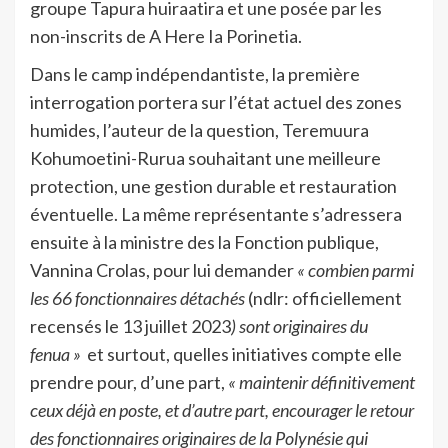
groupe Tapura huiraatira et une posée par les
non-inscrits de A Here Ia Porinetia.
Dans le camp indépendantiste, la première
interrogation portera sur l’état actuel des zones
humides, l’auteur de la question, Teremuura
Kohumoetini-Rurua souhaitant une meilleure
protection, une gestion durable et restauration
éventuelle. La même représentante s’adressera
ensuite à la ministre des la Fonction publique,
Vannina Crolas, pour lui demander
« combien parmi
les 66 fonctionnaires détachés
(ndlr: officiellement
recensés le 13 juillet 2023
) sont originaires du
fenua »
et surtout, quelles initiatives compte elle
prendre pour, d’une part,
« maintenir définitivement
ceux déjà en poste, et d’autre part, encourager le retour
des fonctionnaires originaires de la Polynésie qui